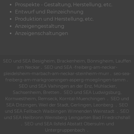
Prospekte - Gestaltung, Herstellung, etc.
Entwurf und Reinzeichnung
Produktion und Herstellung, etc.
Anzeigengestaltung
Anzeigenschaltungen
SEO und SEA Besigheim, Brackenheim, Bönnigheim, Lauffen
am Neckar
.
SEO und SEA -freiberg-am-neckar-
pleidelsheim-marbach-am-neckar-steinheim-murr
.
seo-sea-
freiberg-am-markgroeningen-asperg-moeglingen-tamm
.
SEO und SEA Vaihingen an der Enz, Mühlacker,
Sachsenheim, Bretten
.
SEO und SEA Ludwigsburg,
Kornwestheim, Remseck, Korntal-Muenchingen
.
SEO und
SEA Ditzingen, Weil der Stadt, Gerlingen, Leonberg
.
SEO
und SEA Fellbach Waiblingen Winnenden Weinstadt
.
SEO
und SEA Heilbronn Weinsberg Leingarten Bad Friedrichshall
.
SEO und SEA Ilsfeld Abstatt Obersulm und
Untergruppenbach
.